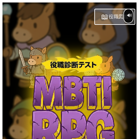
📖
🔊
役職図鑑