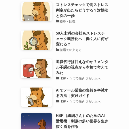
ストレスチェックで高ストレス
判定が出たらどうする？対処法
と次の一歩
療養・回復
50人未満の会社もストレスチ
ェック義務化へ｜働く人に何が
変わる？
職場での支え方
退職代行は甘えなのか？メンタ
ル不調の視点から本気で考えて
みた
HSP・うつで働きづらい人へ
AIでメール業務の負荷を半減す
る方法｜実践ガイド
HSP・うつで働きづらい人へ
HSP（繊細さん）のためのAI
活用術｜刺激の多い世界を生き
抜く盾を作る