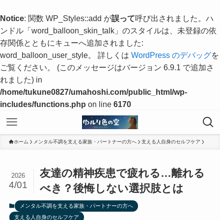
Notice
: 関数 WP_Styles::add が
誤って
呼び出されました。ハ
ンドル「word_balloon_skin_talk」のスタイルは、未登録の依
存関係とともにキューへ追加されました:
word_balloon_user_style。 詳しくは
WordPress のデバッグ
を
ご覧ください。 (このメッセージはバージョン 6.9.1 で追加さ
れました) in
/home/tukune0827/umahoshi.com/public_html/wp-
includes/functions.php
on line
6170
ホーム
メンタル不調を支える家族・パートナーの方へ
支える人自身のセルフケア
友達の精神疾患で疲れる…離れる
2026
4/01
べき？後悔しない選択肢とは
メンタル不調を支える家族・パートナーの方へ
支える人自身のセルフケア