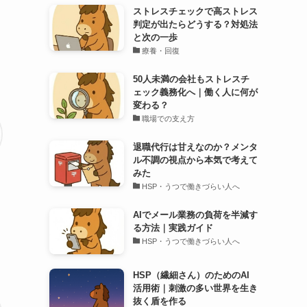
ストレスチェックで高ストレス
判定が出たらどうする？対処法
と次の一歩
療養・回復
50人未満の会社もストレスチ
ェック義務化へ｜働く人に何が
変わる？
職場での支え方
退職代行は甘えなのか？メンタ
ル不調の視点から本気で考えて
みた
HSP・うつで働きづらい人へ
AIでメール業務の負荷を半減す
る方法｜実践ガイド
HSP・うつで働きづらい人へ
HSP（繊細さん）のためのAI
活用術｜刺激の多い世界を生き
抜く盾を作る